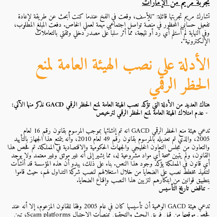
تجربة مريم من الإمارات
تشارك مريم تجربتها قائلة: "للأسف، وقعت في الفخ عندما كنت أبحث عن طريقة لإعادة
تفعيل حسابي المحظور في منصّة تواصل اجتماعي مهمة لعملي الخاص. دفعت المبلغ المطلوب،
وفي النهاية لم أستلم أي رد أو نتيجة، مما أثر سلباً على مصدر دخلي وثقتي بالتعاملات
الإلكترونية".
الأدلة على نصب الهيئة العامة لمنع
الحظر الرقمي
هناك العديد من الأدلة التي تؤكد نصب الهيئة العامة لمنع الحظر الرقمي GACD نذكر منها الآتي:
- عدم امتلاك الهيئة العامة لمنع الحظر الرقمي لترخيص
تدعي هيئة منع الحظر الرقمي GACD انه تم إنشائها بموجب المرسوم بقانون رقم 16 لعام
2005، والذي تم تعديله بالمرسوم بقانون رقم 49 لعام 2010، وأنه يتمتع هذا الجهاز بالتأييد
والتعاون من مجلس التعاون الخليجي والجهات الحكومية والاقتصادية في المملكة. تم فحص هذا
القانون، ولم يتبين صحة أي مواد مشروعية له، مما يشير إلى أنه غير موثق وغير معتمد ولا يوجد
أي قانون في المملكة يؤكد وجود هذا النص. بناء على ذلك، يبدو أن هذه المؤسسة قد أنشأت
لتنفيذ مخطط نصب على الضحايا من خلال استغلالهم لنصب شركة التداول لهم، حيث قاموا
بتطبيق قوانين من ابتكارهم لتزيين هذا النصب وإقناع الضحايا.
- تناقض تاريخ التأسيس
تدعي هيئة GACD الوهمية أن تأسيسها كان في عام 2005 وفقا للقانون المزعوم، إلا أنه عند
فحص موقعها من قبل فريق البحث والتحقيق بمنصات الاحتيال Scam platforms، تبين