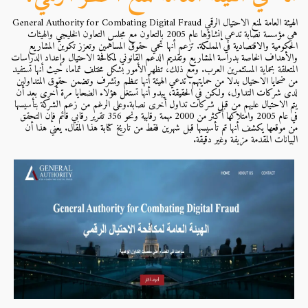
الهيئة العامة لمنع الاحتيال الرقمي General Authority for Combating Digital Fraud
هي مؤسسة نصابة تدعي إنشاؤها عام 2005 بالتعاون مع مجلس التعاون الخليجي والهيئات
الحكومية والاقتصادية في المملكة. تزعم أنها تحمي حقوق المساهمين وتعزز تكوين المشاريع
والأهداف الخاصة بدراسة المشاريع وتقديم الدعم القانوني لمكافحة الاحتيال وإعداد الدراسات
المتعلقة بحماية المستثمرين العرب. ومع ذلك، تظهر الأمور بشكل مختلف تماما، حيث أنها تستفيد
من ضحايا الاحتيال بدلا من حمايتهم. تدعي الهيئة أنها تنظم وتشرف وتضمن حقوق المتداولين
لدى شركات التداول، ولكن في الحقيقة، يبدو أنها تستغل هؤلاء الضحايا مرة أخرى بعد أن
يتم الاحتيال عليهم من قبل شركات تداول أخرى نصابة.وعلى الرغم من زعم الشركة بتأسيسها
في عام 2005 وامتلاكها أكثر من 2000 مهمة رقابية ونحو 356 تقرير رقابي قائم فإن التحقق
من موقعها يكشف أنها تم تأسيسها قبل شهرين فقط من تاريخ كتابة هذا المقال. يعني هذا أن
البيانات المقدمة مزيفة وغير دقيقة.