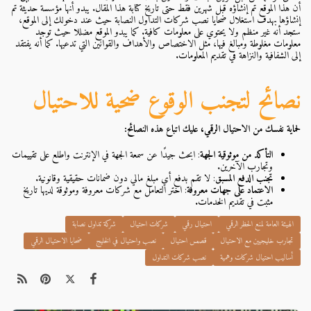
أن هذا الموقع تم إنشاؤه قبل شهرين فقط حتى تاريخ كتابة هذا المقال. يبدو أنها مؤسسة حديثة تم
إنشاؤها بهدف استغلال ضحايا نصب شركات التداول النصابة حيث عند دخولك إلى الموقع،
ستجد أنه غير منظم ولا يحتوي على معلومات كافية. كما يبدو الموقع مضللا حيث توجد
معلومات مغلوطة ومبالغ فيها، مثل الاختصاص والأهداف والقوانين التي تدعيها. كما أنه يفتقد
إلى الشفافية والنزاهة في تقديم المعلومات.
نصائح لتجنب الوقوع ضحية للاحتيال
لحماية نفسك من الاحتيال الرقمي، عليك اتباع هذه النصائح:
التأكد من موثوقية الجهة
: ابحث جيدًا عن سمعة الجهة في الإنترنت واطلع على تقييمات
وتجارب الآخرين.
تجنب الدفع المسبق
: لا تقم بدفع أي مبلغ مالي دون ضمانات حقيقية وقانونية.
الاعتماد على جهات معروفة
: اختر التعامل مع شركات معروفة وموثوقة لديها تاريخ
مثبت في تقديم الخدمات.
الهيئة العامة لمنع الحظر الرقمي
احتيال رقمي
شركات احتيال
شركة تداول نصابة
تجارب خليجيين مع الاحتيال
قصص احتيال
نصب واحتيال في الخليج
ضحايا الاحتيال الرقمي
أساليب احتيال شركات وهمية
نصب شركات التداول