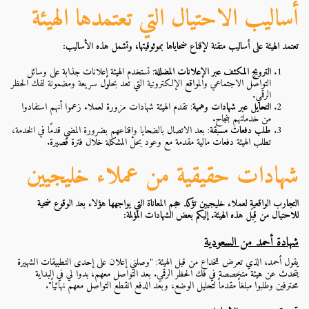
أساليب الاحتيال التي تعتمدها الهيئة
تعتمد الهيئة على أساليب متقنة لإقناع ضحاياها بموثوقيتها، وتشمل هذه الأساليب:
الترويج المكثف عبر الإعلانات المضللة
: تستخدم الهيئة إعلانات جذابة على وسائل
التواصل الاجتماعي والمواقع الإلكترونية التي تعد بحلول سريعة ومضمونة لفك الحظر
الرقمي.
التحايل عبر شهادات وهمية
: تقدم الهيئة شهادات مزورة لعملاء زعموا أنهم استفادوا
من خدماتهم بنجاح.
طلب دفعات مسبقة
: بعد الاتصال بالضحايا وإقناعهم بضرورة المضي قدمًا في الخدمة،
تطلب الهيئة دفعات مالية مقدمة مع وعود بحل المشكلة خلال فترة قصيرة.
شهادات حقيقية من عملاء خليجيين
التجارب الواقعية لعملاء خليجيين تؤكد حجم المعاناة التي يواجهها هؤلاء بعد الوقوع ضحية
للاحتيال من قِبَل هذه الهيئة. إليكم بعض الشهادات المؤلمة:
شهادة أحمد من السعودية
يقول أحمد، الذي تعرض للخداع من قبل الهيئة: "وصلني إعلان على إحدى التطبيقات الشهيرة
يتحدث عن هيئة متخصصة في فك الحظر الرقمي. بعد التواصل معهم، بدوا لي في البداية
محترفين وطلبوا مبلغاً مقدماً لتحليل الوضع، وبعد الدفع انقطع التواصل معهم نهائياً".